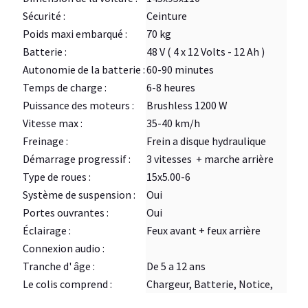
Sécurité :
Ceinture
Poids maxi embarqué :
70 kg
Batterie :
48 V ( 4 x 12 Volts - 12 Ah )
Autonomie de la batterie :
60-90 minutes
Temps de charge :
6-8 heures
Puissance des moteurs :
Brushless 1200 W
Vitesse max :
35-40 km/h
Freinage :
Frein a disque hydraulique
Démarrage progressif :
3 vitesses + marche arrière
Type de roues :
15x5.00-6
Système de suspension :
Oui
Portes ouvrantes :
Oui
Éclairage :
Feux avant + feux arrière
Connexion audio :
Tranche d' âge :
De 5 a 12 ans
Le colis comprend :
Chargeur, Batterie, Notice,